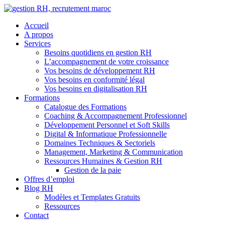
Aller
au
Accueil
contenu
A propos
Services
Besoins quotidiens en gestion RH
L’accompagnement de votre croissance
Vos besoins de développement RH
Vos besoins en conformité légal
Vos besoins en digitalisation RH
Formations
Catalogue des Formations
Coaching & Accompagnement Professionnel
Développement Personnel et Soft Skills
Digital & Informatique Professionnelle
Domaines Techniques & Sectoriels
Management, Marketing & Communication
Ressources Humaines & Gestion RH
Gestion de la paie
Offres d’emploi
Blog RH
Modèles et Templates Gratuits
Ressources
Contact