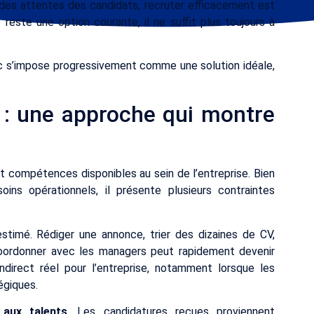
n des attentes des candidats, recruter efficacement est
 reste une option courante, il ne suffit plus toujours à
oc s’impose progressivement comme une solution idéale,
 : une approche qui montre
t compétences disponibles au sein de l’entreprise. Bien
ins opérationnels, il présente plusieurs contraintes
timé. Rédiger une annonce, trier des dizaines de CV,
 coordonner avec les managers peut rapidement devenir
irect réel pour l’entreprise, notamment lorsque les
égiques.
 aux talents
. Les candidatures reçues proviennent