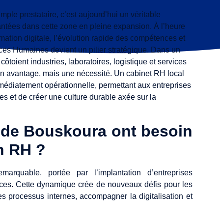
ple prestataire, c’est aujourd’hui un véritable
antées dans cette zone en pleine expansion. À l’heure
mation digitale, l’évolution rapide des compétences et
ces Humaines devient un pilier stratégique. Dans un
ient industries, laboratoires, logistique et services
n avantage, mais une nécessité. Un cabinet RH local
immédiatement opérationnelle, permettant aux entreprises
es et de créer une culture durable axée sur la
s de Bouskoura ont besoin
n RH ?
arquable, portée par l’implantation d’entreprises
vices. Cette dynamique crée de nouveaux défis pour les
les processus internes, accompagner la digitalisation et