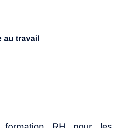
e au travail
e formation RH pour les