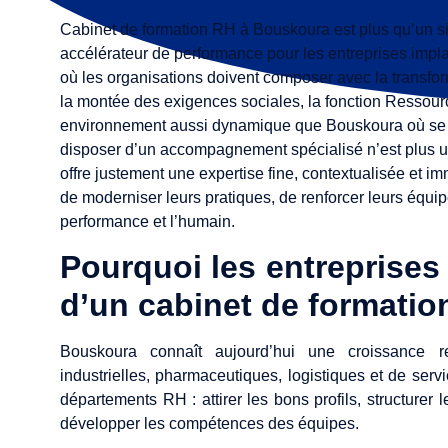
Cabinet de formation RH à Bouskoura est plus qu’un sim
accélérateur de performance pour les entreprises impl
où les organisations doivent composer avec la transfor
la montée des exigences sociales, la fonction Ressour
environnement aussi dynamique que Bouskoura où se côto
disposer d’un accompagnement spécialisé n’est plus u
offre justement une expertise fine, contextualisée et 
de moderniser leurs pratiques, de renforcer leurs équip
performance et l’humain.
Pourquoi les entreprise
d’un cabinet de formatio
Bouskoura connaît aujourd’hui une croissance rem
industrielles, pharmaceutiques, logistiques et de ser
départements RH : attirer les bons profils, structurer 
développer les compétences des équipes.