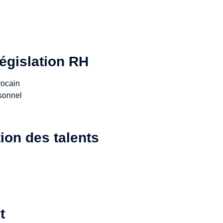
législation RH
rocain
rsonnel
on des talents
t