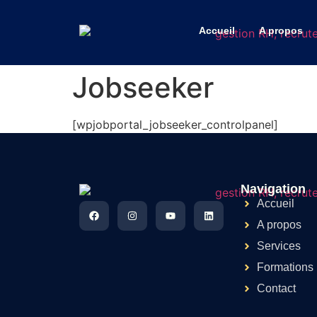
Accueil
A propos
Jobseeker
[wpjobportal_jobseeker_controlpanel]
Navigation
Accueil
A propos
Services
Formations
Contact