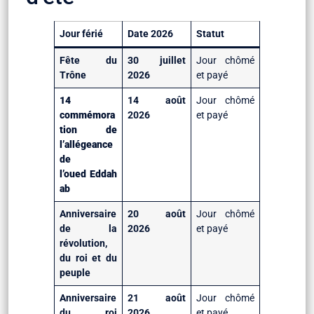
Jour férié
Date 2026
Statut
Fête du
30 juillet
Jour chômé
Trône
2026
et payé
14
14 août
Jour chômé
commémora
2026
et payé
tion de
l’allégeance
de
l’oued Eddah
ab
Anniversaire
20 août
Jour chômé
de la
2026
et payé
révolution,
du roi et du
peuple
Anniversaire
21 août
Jour chômé
du roi
2026
et payé